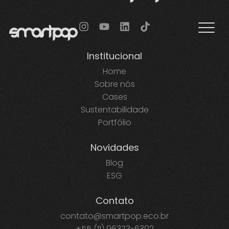
Institucional
Home
Sobre nós
Cases
Sustentabilidade
Portfólio
Novidades
Blog
ESG
Contato
contato@smartpop.eco.br
+55 (11) 96373-6302